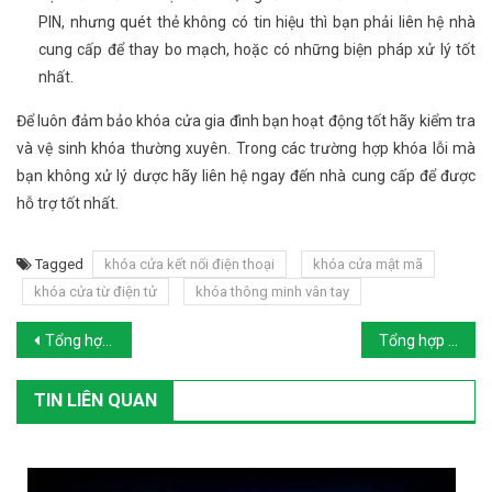
PIN, nhưng quét thẻ không có tin hiệu thì bạn phải liên hệ nhà
cung cấp để thay bo mạch, hoặc có những biện pháp xử lý tốt
nhất.
Để luôn đảm bảo khóa cửa gia đình bạn hoạt động tốt hãy kiểm tra
và vệ sinh khóa thường xuyên. Trong các trường hợp khóa lỗi mà
bạn không xử lý dược hãy liên hệ ngay đến nhà cung cấp để được
hỗ trợ tốt nhất.
Tagged
khóa cửa kết nối điện thoại
khóa cửa mật mã
khóa cửa từ điện tử
khóa thông minh vân tay
Post navigation
Tổng hợp các mẫu khóa cửa kết nối wifi có giá trên 10 triệu đồng
Tổng hợp các nhà cung cấp khóa cửa thông minh cao cấp và uy tín
TIN LIÊN QUAN