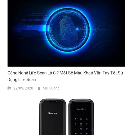
Công Nghệ Life Scan Là Gì? Một Số Mẫu Khoá Vân Tay Tốt Sử
Dụng Life Scan
22/09/2020
Ms Huong