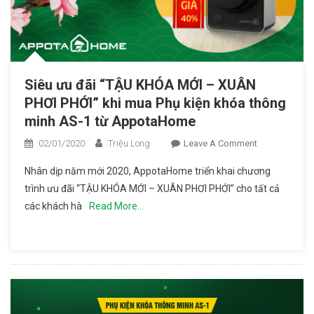
Siêu ưu đãi “TẬU KHÓA MỚI – XUÂN
PHƠI PHỚI” khi mua Phụ kiện khóa thông
minh AS-1 từ AppotaHome
02/01/2020
Triệu Long
Leave A Comment
On Siêu Ưu
Đãi “TẬU
Nhân dịp năm mới 2020, AppotaHome triển khai chương
KHÓA MỚI –
trình ưu đãi “TẬU KHÓA MỚI – XUÂN PHƠI PHỚI” cho tất cả
XUÂN PHƠI
các khách hà
Read More…
PHỚI” Khi
Mua Phụ Kiện
Khóa Thông
Minh AS-1 Từ
AppotaHome