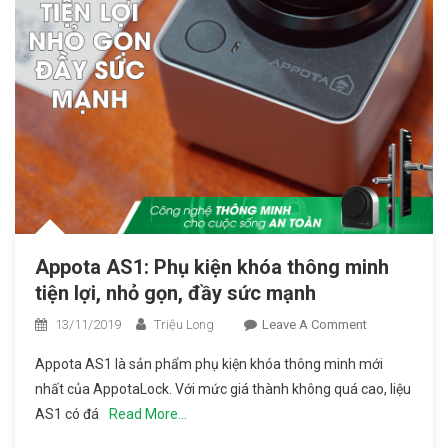
Appota AS1: Phụ kiện khóa thông minh
tiện lợi, nhỏ gọn, đầy sức mạnh
13/11/2019
Triệu Long
Leave A Comment
On
Appota
Appota AS1 là sản phẩm phụ kiện khóa thông minh mới
AS1: Phụ
nhất của AppotaLock. Với mức giá thành không quá cao, liệu
Kiện
AS1 có đá
Read More…
Khóa
Thông