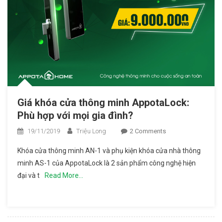
Giá khóa cửa thông minh AppotaLock:
Phù hợp với mọi gia đình?
19/11/2019
Triệu Long
2 Comments
On Giá Khóa
Cửa Thông
Khóa cửa thông minh AN-1 và phụ kiện khóa cửa nhà thông
Minh
minh AS-1 của AppotaLock là 2 sản phẩm công nghệ hiện
AppotaLock:
đại và t
Read More…
Phù Hợp Với
Mọi Gia Đình?