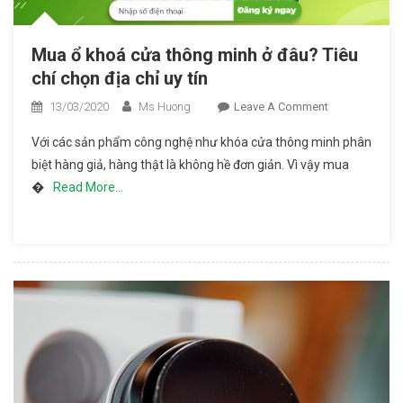
Mua ổ khoá cửa thông minh ở đâu? Tiêu
chí chọn địa chỉ uy tín
13/03/2020
Ms Huong
Leave A Comment
On Mua
Ổ Khoá
Với các sản phẩm công nghệ như khóa cửa thông minh phân
Cửa
biệt hàng giả, hàng thật là không hề đơn giản. Vì vậy mua
Thông
�
Read More…
Minh Ở
Đâu?
Tiêu Chí
Chọn Địa
Chỉ Uy
Tín