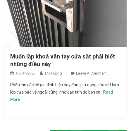
Muốn lắp khoá vân tay cửa sắt phải biết
những điều này
07/04/2020
Ms Huong
Leave A Comment
On Muốn
Lắp
Phần lớn các hộ gia đình hiện nay đang sử dụng cửa sắt làm
Khoá
lớp cửa bảo vệ ngoài cùng; nhờ đặc tính độ bền ca
Read
Vân Tay
More…
Cửa Sắt
Phải Biết
Những
Điều Này