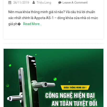
26/11/2019
Triệu Long
Leave A Comment
On
Appota
Nên mua khóa thông minh giá rẻ nào? Và câu trả lời chuẩn
AS-1:
xác nhất chính là Appota AS-1 – dòng khóa cửa nhà có mức
Khóa
giá ph�
Read More…
Thông
Minh Giá
Rẻ Đáng
Mua
Nhất
2020
Hiện Nay