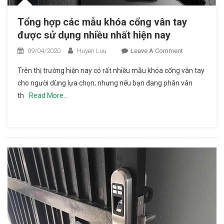
Tổng hợp các mẫu khóa cổng vân tay
được sử dụng nhiều nhất hiện nay
09/04/2020
Huyen Luu
Leave A Comment
On Tổng
Hợp Các
Trên thị trường hiện nay có rất nhiều mẫu khóa cổng vân tay
Mẫu
cho người dùng lựa chọn; nhưng nếu bạn đang phân vân
Khóa
th
Read More…
Cổng
Vân Tay
Được Sử
Dụng
Nhiều
Nhất
Hiện Nay