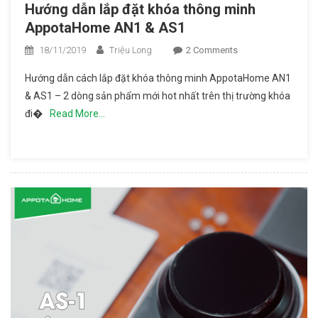
Hướng dẫn lắp đặt khóa thông minh
AppotaHome AN1 & AS1
18/11/2019
Triệu Long
2 Comments
On Hướng
Dẫn Lắp Đặt
Hướng dẫn cách lắp đặt khóa thông minh AppotaHome AN1
Khóa Thông
& AS1 – 2 dòng sản phẩm mới hot nhất trên thị trường khóa
Minh
đi�
Read More…
AppotaHome
AN1 & AS1