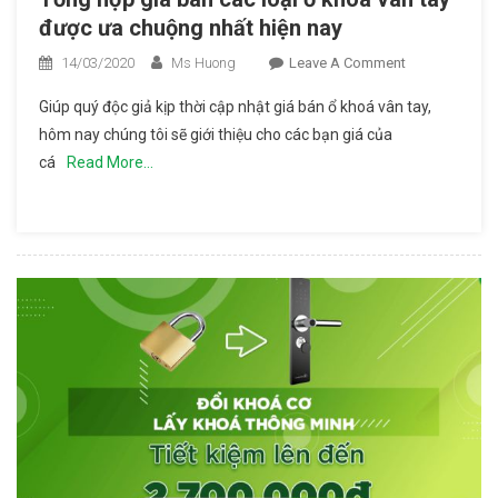
được ưa chuộng nhất hiện nay
14/03/2020
Ms Huong
Leave A Comment
On Tổng
Hợp Giá
Giúp quý độc giả kịp thời cập nhật giá bán ổ khoá vân tay,
Bán Các
hôm nay chúng tôi sẽ giới thiệu cho các bạn giá của
Loại Ổ
cá
Read More…
Khóa
Vân Tay
Được Ưa
Chuộng
Nhất
Hiện Nay