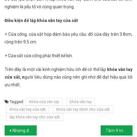
nghiệm là yếu tố vô cùng quan trọng.
Điều kiện để lắp khóa vân tay cửa sắt
+ Cửa cổng, cửa sắt hộp đảm bảo yêu cầu: đố cửa dầy trên 3.8cm,
rộng trên 9.5 cm.
+ Cửa sắt cửa cổng phải thiết kế kín.
Trên đây là một vài kinh nghiệm hữu ích để có thể lắp
khóa vân tay
cửa sắt, n
gười tiêu dùng nào cũng nên ghi nhớ để đạt hiệu quả tối
ưu nhất.
Tagged
Khóa cửa vân tay
khóa vân tay
khóa vân tay cửa sắt
khóa vân tay dành cho cửa sắt
lắp khóa vân tay cho cửa sắt
Post navigation
Những điều bạn phải biết trước khi lắp đặt khóa cửa từ cảm ứng
Tầm 9 triệu nên mua khóa cửa cảm ứng vân tay loại nào?