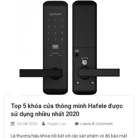
Tay
Unicor
Top 5 khóa cửa thông minh Hafele được
sử dụng nhiều nhất 2020
05/08/2020
Huyen Luu
Leave A Comment
On Top 5
Khóa
Là thương hiệu khóa nổi bật với các sản phẩm có độ bảo mật
Cửa