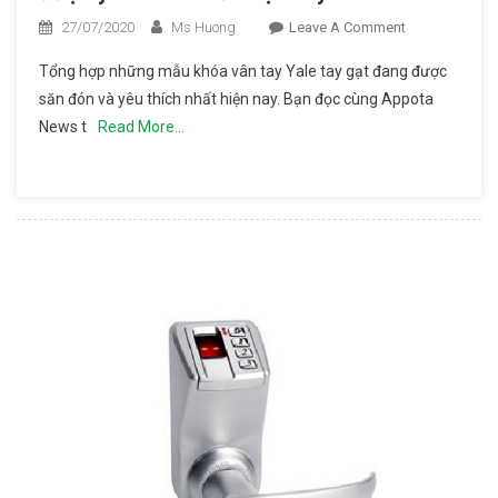
27/07/2020
Ms Huong
Leave A Comment
On Bảng
Xếp
Tổng hợp những mẫu khóa vân tay Yale tay gạt đang được
Hạng
săn đón và yêu thích nhất hiện nay. Bạn đọc cùng Appota
Khóa
News t
Read More…
Vân Tay
Yale Tay
Gạt
Được
Yêu
Thích
Nhất
Hiện Nay