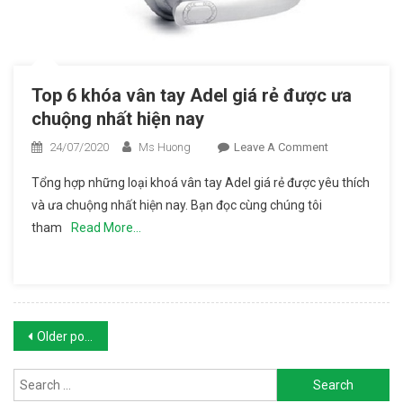
Top 6 khóa vân tay Adel giá rẻ được ưa
chuộng nhất hiện nay
24/07/2020
Ms Huong
Leave A Comment
On Top 6
Khóa
Tổng hợp những loại khoá vân tay Adel giá rẻ được yêu thích
Vân Tay
và ưa chuộng nhất hiện nay. Bạn đọc cùng chúng tôi
Adel Giá
tham
Read More…
Rẻ Được
Ưa
Chuộng
Nhất
Hiện Nay
Posts navigation
Older posts
Search for: