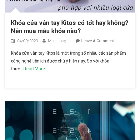
Khóa cửa vân tay Kitos có tốt hay không?
Nên mua mẫu khóa nào?
04/09/2020
Ms Huong
Leave A Comment
On Khóa
Cửa Vân
Khóa cửa vân tay Kitos là một trong số nhiều các sản phẩm
Tay Kitos
công nghệ tiện ích được chú ý hiện nay. So với khóa
Có Tốt
thườ
Read More…
Hay
Không?
Nên Mua
Mẫu
Khóa
Nào?