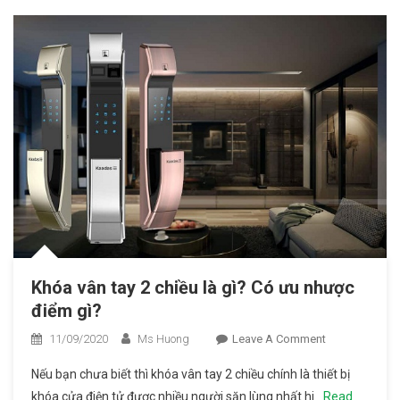
Hiện Nay
Khóa vân tay 2 chiều là gì? Có ưu nhược
điểm gì?
11/09/2020
Ms Huong
Leave A Comment
On Khóa
Vân Tay
Nếu bạn chưa biết thì khóa vân tay 2 chiều chính là thiết bị
2 Chiều
khóa cửa điện tử được nhiều người săn lùng nhất hi
Read