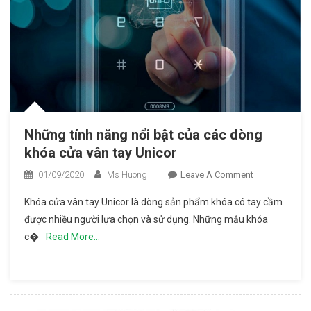
Những tính năng nổi bật của các dòng
khóa cửa vân tay Unicor
01/09/2020
Ms Huong
Leave A Comment
On
Những
Khóa cửa vân tay Unicor là dòng sản phẩm khóa có tay cầm
Tính
được nhiều người lựa chọn và sử dụng. Những mẫu khóa
Năng Nổi
c�
Read More…
Bật Của
Các
Dòng
Khóa
Cửa Vân