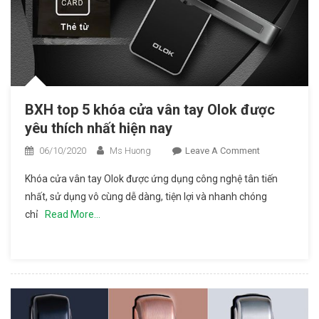
BXH top 5 khóa cửa vân tay Olok được
yêu thích nhất hiện nay
06/10/2020
Ms Huong
Leave A Comment
On BXH
Top 5
Khóa cửa vân tay Olok được ứng dụng công nghệ tân tiến
Khóa
nhất, sử dụng vô cùng dễ dàng, tiện lợi và nhanh chóng
Cửa Vân
chỉ
Read More…
Tay Olok
Được
Yêu
Thích
Nhất
Hiện Nay