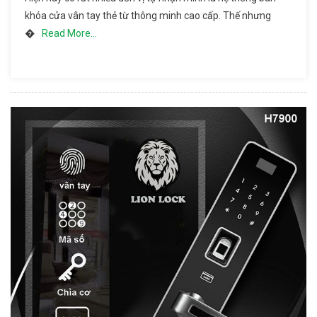
Thống
khóa cửa vân tay thẻ từ thông minh cao cấp. Thế nhưng
Bán
�
Read More…
Khóa
Cửa Vân
Tay Thẻ
Từ
Thông
Minh
Cao Cấp
Uy Tín