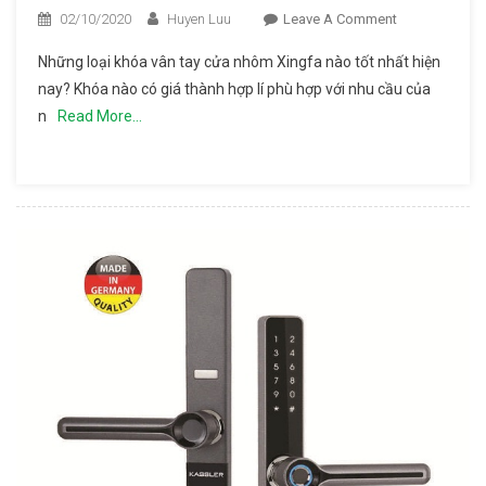
02/10/2020
Huyen Luu
Leave A Comment
On Ưu
Điểm Và
Những loại khóa vân tay cửa nhôm Xingfa nào tốt nhất hiện
Top 3
nay? Khóa nào có giá thành hợp lí phù hợp với nhu cầu của
Mẫu
n
Read More…
Khóa
Vân Tay
Cửa
Nhôm
Xingfa
Tốt Nhất
Hiện Nay