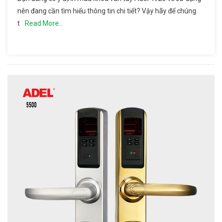
Của
nên đang cần tìm hiểu thông tin chi tiết? Vậy hãy để chúng
Khóa
t
Read More…
Vân Tay
Adel
4920 Và
Hướng
Dẫn
Cách Sử
Dụng