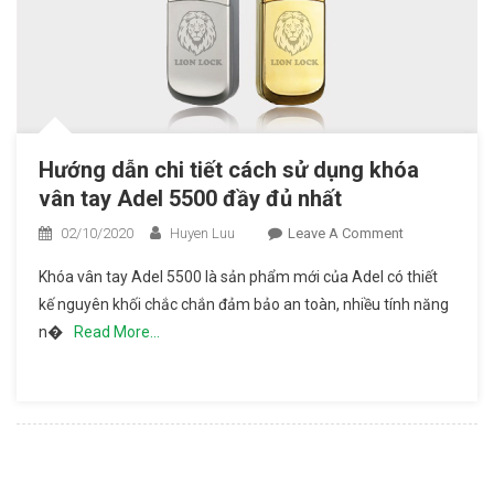
Hướng dẫn chi tiết cách sử dụng khóa
vân tay Adel 5500 đầy đủ nhất
02/10/2020
Huyen Luu
Leave A Comment
On
Hướng
Khóa vân tay Adel 5500 là sản phẩm mới của Adel có thiết
Dẫn Chi
kế nguyên khối chắc chắn đảm bảo an toàn, nhiều tính năng
Tiết
n�
Read More…
Cách Sử
Dụng
Khóa
Vân Tay
Adel
5500
Đầy Đủ