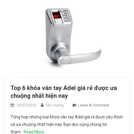
Nhất
Top 6 khóa vân tay Adel giá rẻ được ưa
chuộng nhất hiện nay
24/07/2020
Ms Huong
Leave A Comment
On Top 6
Khóa
Tổng hợp những loại khoá vân tay Adel giá rẻ được yêu thích
Vân Tay
và ưa chuộng nhất hiện nay. Bạn đọc cùng chúng tôi
Adel Giá
tham
Read More…
Rẻ Được