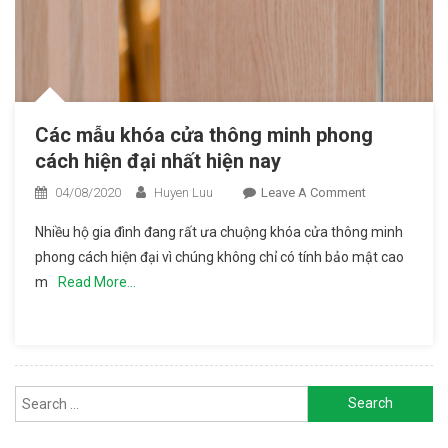
Các mẫu khóa cửa thông minh phong
cách hiện đại nhất hiện nay
04/08/2020
Huyen Luu
Leave A Comment
On Các
Mẫu
Nhiều hộ gia đình đang rất ưa chuộng khóa cửa thông minh
Khóa
phong cách hiện đại vì chúng không chỉ có tính bảo mật cao
Cửa
m
Read More…
Thông
Minh
Phong
Cách
Hiện Đại
Search for:
Nhất
Hiện Nay