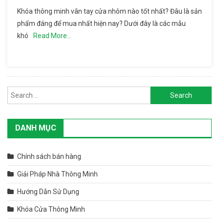
Khóa
Khóa thông minh vân tay cửa nhôm nào tốt nhất? Đâu là sản
Thông
phẩm đáng để mua nhất hiện nay? Dưới đây là các mẫu
Minh
khó
Read More…
Vân Tay
Cửa
Nhôm
Đáng
Mua
Search for:
Nhất
Năm
2020
DANH MỤC
Chính sách bán hàng
Giải Pháp Nhà Thông Minh
Hướng Dẫn Sử Dụng
Khóa Cửa Thông Minh