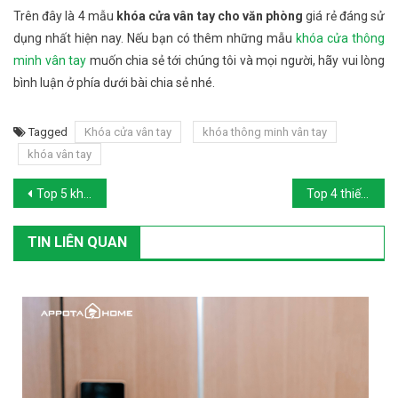
Trên đây là 4 mẫu
khóa cửa vân tay cho văn phòng
giá rẻ đáng sử
dụng nhất hiện nay. Nếu bạn có thêm những mẫu
khóa cửa thông
minh vân tay
muốn chia sẻ tới chúng tôi và mọi người, hãy vui lòng
bình luận ở phía dưới bài chia sẻ nhé.
Tagged
Khóa cửa vân tay
khóa thông minh vân tay
khóa vân tay
Post navigation
Top 5 khóa thông minh giá dưới 10 triệu đáng mua nhất hiện nay
Top 4 thiết bị nhà thông minh giá rẻ đáng mua nhất trên thị trường
TIN LIÊN QUAN