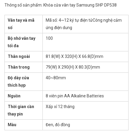
Thông số sản phẩm: Khóa cửa vân tay Samsung SHP DP538
Vân tay và mã
Mã số: 4~12 ký tự điện tửCông nghệ cảm
số
ứng điện dung
Bộ nhớ vân tay
100
tối đa
Thân ngoài
81.8(W) X 320(H) X 66.8(D)mm
Thân trong
79(W) X 290(H) X 80.3(D)mm
Độ dày cửa
40~80mm
thích hợp
Nguồn
8 viên pin AA Alkaline Batteries
Thời gian cần
Xấp xỉ 12 tháng
thay pin
Màu
Đen, đỏ đồng