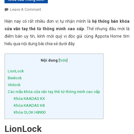
Leave A Comment
On Các Hệ Thống Bán Khóa Cửa Vân Tay Thẻ Từ
Thông Minh Cao Cấp Uy Tín
Hiện nay có rất nhiều đơn vị tự nhận mình là
hệ thống bán khóa
cửa vân tay thẻ từ thông minh cao cấp.
Thế nhưng đâu mới là
điểm bán uy tín, kính mời quý vị độc giả cùng Appota Home tìm
hiểu qua nội dung bài chia sẻ dưới đây.
Nội dung
[
hide
]
LionLock
Beelock
Vinlock
Các mẫu khóa cửa vân tay thẻ từ thông minh cao cấp
Khóa KAADAS KX
Khóa KAADAS K8
Khóa OLOK H8900
LionLock