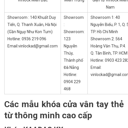
Vinlock Miền Bắc
Miền Trung
điện tử Vinlock Miền
Nam
Showroom : 140 Khuất Duy
Showroom
Showroom 1: 40
Tiến, Q. Thanh Xuân, Hà Nội
:
Nguyễn Biểu, P. 1, Q. 
(Gần Ngụy Như Kon Tum)
Showroom:
TP. Hồ Chí Minh
Hotline: 0936 219 096
123
Showroom 2: 564
Email:vinlockad@gmail.com
Nguyễn
Hoàng Văn Thụ, P.4.
Thúy,
Q. Tân Bình, TP. HCM
Thành phố
Hotline: 0903 423 28
Đà Nẵng
Email:
Hotline:
vinlockad@gmail.co
0904 229
468
Các mẫu khóa cửa vân tay thẻ
từ thông minh cao cấp