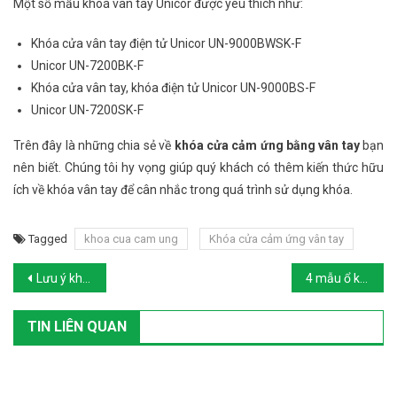
Một số mẫu khoá vân tay Unicor được yêu thích như:
Khóa cửa vân tay điện tử Unicor UN-9000BWSK-F
Unicor UN-7200BK-F
Khóa cửa vân tay, khóa điện tử Unicor UN-9000BS-F
Unicor UN-7200SK-F
Trên đây là những chia sẻ về
khóa cửa cảm ứng bằng vân tay
bạn
nên biết. Chúng tôi hy vọng giúp quý khách có thêm kiến thức hữu
ích về khóa vân tay để cân nhắc trong quá trình sử dụng khóa.
Tagged
khoa cua cam ung
Khóa cửa cảm ứng vân tay
Post navigation
Lưu ý khi chọn mua khóa cửa từ cảm ứng cho căn hộ chung cư
4 mẫu ổ khóa vân tay chống trộm xuất xứ từ Mỹ có giá trên 14 triệu
TIN LIÊN QUAN