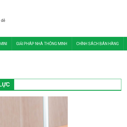
 dễ
MINI
GIẢI PHÁP NHÀ THÔNG MINH
CHÍNH SÁCH BÁN HÀNG
 LỰC