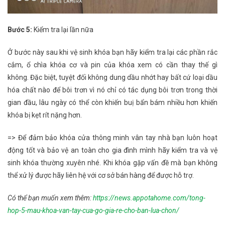
Bước 5:
Kiểm tra lại lần nữa
Ở bước này sau khi vệ sinh khóa bạn hãy kiểm tra lại các phần rắc
cắm, ổ chìa khóa cơ và pin của khóa xem có cần thay thế gì
không. Đặc biệt, tuyệt đối không dung dầu nhớt hay bất cứ loại dầu
hóa chất nào để bôi trơn vì nó chỉ có tác dụng bôi trơn trong thời
gian đầu, lâu ngày có thể còn khiến buị bẩn bám nhiều hơn khiến
khóa bị kẹt rít nặng hơn.
=> Để đảm bảo khóa cửa thông minh vân tay nhà bạn luôn hoạt
động tốt và bảo vệ an toàn cho gia đình mình hãy kiểm tra và vệ
sinh khóa thường xuyên nhé. Khi khóa gặp vấn đề mà bạn không
thể xử lý được hãy liên hệ với cơ sở bán hàng để được hỗ trợ.
Có thể bạn muốn xem thêm:
https://news.appotahome.com/tong-
hop-5-mau-khoa-van-tay-cua-go-gia-re-cho-ban-lua-chon/