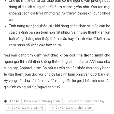
Chế độ mở khóa từ xa. Giúp bạn có thể ngồi ở văn phòng hoặc
đang đi du lịch cũng có thể hỗ trợ cha/mẹ vào nhà. Xóa tan mọi
khoảng cách địa lý và những rắc rối truyền thống khi dùng khóa
cơ
Tính năng tự động khóa cửa khi đóng chắc chắn sẽ giúp căn hộ
của gia đình bạn an toàn hơn rất nhiều. Và những thành viên lớn
tuổi cũng chẳng cần thấp thỏm lo âu hay đi ra đi vào để kiểm tra
xem mình đã khóa cửa hay chưa.
Nếu bạn đang tìm kiếm một chiếc
khóa cửa nhà thông minh
cho
người già thì nhất định không thể không cân nhắc tới AN1 của nhà
cung cấp AppotaHome. Có bất cứ vấn đề nào khác cần góp ý hoặc
tư vấn thêm, bạn đọc vui lòng để lại bình luận phía bên dưới bài viết.
Hy vọng bài chia sẻ hôm nay đã mang đến lời gợi ý hữu ích cho các
gia đình có người già/người cao tuổi.
Tagged
khóa điện tử thông minh
khóa thông minh vân tay
khóa vân tay cho căn hộ
khóa vân tay cho chung cư