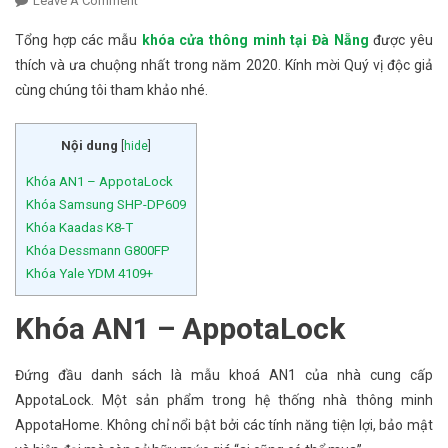
Leave A Comment
On Tổng Hợp Các Dòng Khóa Thông Minh Bán Chạy
Nhất Tại Đà Nẵng
Tổng hợp các mẫu
khóa cửa thông minh tại Đà Nẵng
được yêu
thích và ưa chuộng nhất trong năm 2020. Kính mời Quý vị độc giả
cùng chúng tôi tham khảo nhé.
Nội dung
[
hide
]
Khóa AN1 – AppotaLock
Khóa Samsung SHP-DP609
Khóa Kaadas K8-T
Khóa Dessmann G800FP
Khóa Yale YDM 4109+
Khóa AN1 – AppotaLock
Đứng đầu danh sách là mẫu khoá AN1 của nhà cung cấp
AppotaLock. Một sản phẩm trong hệ thống nhà thông minh
AppotaHome. Không chỉ nổi bật bởi các tính năng tiện lợi, bảo mật