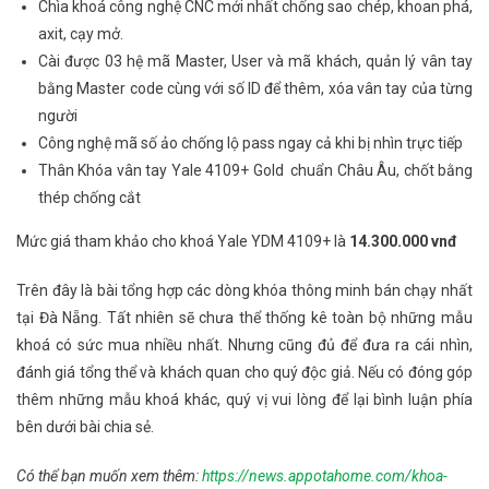
Chìa khoá công nghệ CNC mới nhất chống sao chép, khoan phá,
axit, cạy mở.
Cài được 03 hệ mã Master, User và mã khách, quản lý vân tay
bằng Master code cùng với số ID để thêm, xóa vân tay của từng
người
Công nghệ mã số ảo chống lộ pass ngay cả khi bị nhìn trực tiếp
Thân Khóa vân tay Yale 4109+ Gold chuẩn Châu Âu, chốt bằng
thép chống cắt
Mức giá tham khảo cho khoá Yale YDM 4109+ là
14.300.000 vnđ
Trên đây là bài tổng hợp các dòng khóa thông minh bán chạy nhất
tại Đà Nẵng. Tất nhiên sẽ chưa thể thống kê toàn bộ những mẫu
khoá có sức mua nhiều nhất. Nhưng cũng đủ để đưa ra cái nhìn,
đánh giá tổng thể và khách quan cho quý độc giả. Nếu có đóng góp
thêm những mẫu khoá khác, quý vị vui lòng để lại bình luận phía
bên dưới bài chia sẻ.
Có thể bạn muốn xem thêm:
https://news.appotahome.com/khoa-