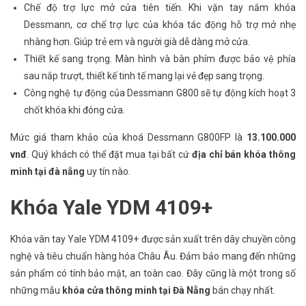
Chế độ trợ lực mở cửa tiên tiến. Khi vặn tay nắm khóa
Dessmann, cơ chế trợ lực của khóa tác động hỗ trợ mở nhẹ
nhàng hơn. Giúp trẻ em và người già dễ dàng mở cửa.
Thiết kế sang trọng. Màn hình và bàn phím được bảo vệ phía
sau nắp trượt, thiết kế tinh tế mang lại vẻ đẹp sang trọng.
Công nghệ tự động của Dessmann G800 sẽ tự động kích hoạt 3
chốt khóa khi đóng cửa.
Mức giá tham khảo của khoá Dessmann G800FP là
13.100.000
vnđ
. Quý khách có thể đặt mua tại bất cứ
địa chỉ bán khóa thông
minh tại đà nẵng
uy tín nào.
Khóa Yale YDM 4109+
Khóa vân tay Yale YDM 4109+ được sản xuất trên dây chuyền công
nghệ và tiêu chuẩn hàng hóa Châu Âu. Đảm bảo mang đến những
sản phẩm có tính bảo mật, an toàn cao. Đây cũng là một trong số
những mẫu
khóa cửa thông minh tại Đà Nẵng
bán chạy nhất.