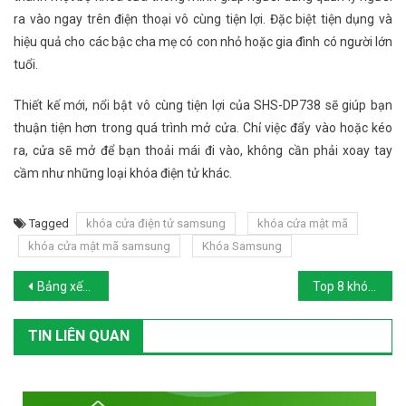
ra vào ngay trên điện thoại vô cùng tiện lợi. Đặc biệt tiện dụng và
hiệu quả cho các bậc cha mẹ có con nhỏ hoặc gia đình có người lớn
tuổi.
Thiết kế mới, nổi bật vô cùng tiện lợi của SHS-DP738 sẽ giúp bạn
thuận tiện hơn trong quá trình mở cửa. Chỉ việc đẩy vào hoặc kéo
ra, cửa sẽ mở để bạn thoải mái đi vào, không cần phải xoay tay
cầm như những loại khóa điện tử khác.
Tagged
khóa cửa điện tử samsung
khóa cửa mật mã
khóa cửa mật mã samsung
Khóa Samsung
Post navigation
Bảng xếp hạng Khóa Vân Tay Yale tay gạt được yêu thích nhất hiện nay
Top 8 khóa thẻ từ khách sạn giá trên 4 triệu được yêu thích nhất của Kitos
TIN LIÊN QUAN