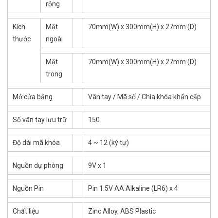
rộng
Kích
Mặt
70mm(W) x 300mm(H) x 27mm (D)
thước
ngoài
Mặt
70mm(W) x 300mm(H) x 27mm (D)
trong
Mở cửa bằng
Vân tay / Mã số / Chìa khóa khẩn cấp
Số vân tay lưu trữ
150
Độ dài mã khóa
4 ~ 12 (ký tự)
Nguồn dự phòng
9V x 1
Nguồn Pin
Pin 1.5V AA Alkaline (LR6) x 4
Chất liệu
Zinc Alloy, ABS Plastic