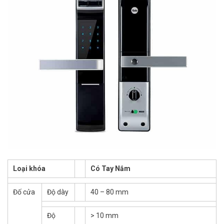
Loại khóa
Có Tay Nắm
Đố cửa
Độ dày
40 – 80 mm
Độ
> 10 mm