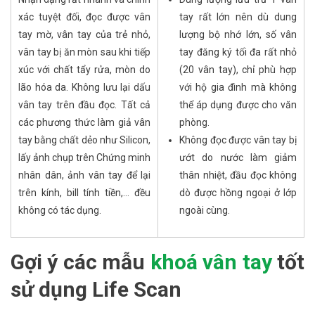
xác tuyệt đối, đọc được vân
tay rất lớn nên dù dung
tay mờ, vân tay của trẻ nhỏ,
lượng bộ nhớ lớn, số vân
vân tay bị ăn mòn sau khi tiếp
tay đăng ký tối đa rất nhỏ
xúc với chất tẩy rửa, mòn do
(20 vân tay), chỉ phù hợp
lão hóa da. Không lưu lại dấu
với hộ gia đình mà không
vân tay trên đầu đọc. Tất cả
thể áp dụng được cho văn
các phương thức làm giả vân
phòng.
tay bằng chất dẻo như Silicon,
Không đọc được vân tay bị
lấy ảnh chụp trên Chứng minh
ướt do nước làm giảm
nhân dân, ảnh vân tay để lại
thân nhiệt, đầu đọc không
trên kính, bill tính tiền,… đều
dò được hồng ngoại ở lớp
không có tác dụng.
ngoài cùng.
Gợi ý các mẫu
khoá vân tay
tốt
sử dụng Life Scan