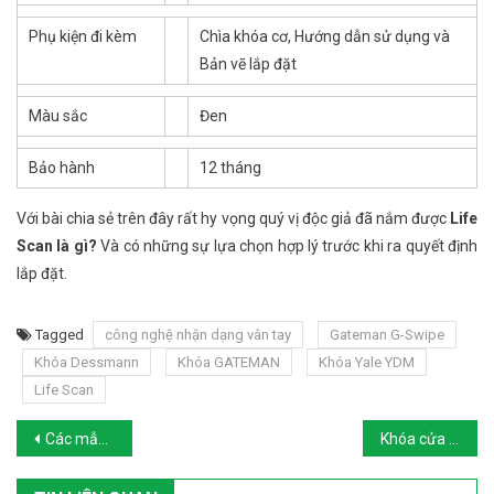
Phụ kiện đi kèm
Chìa khóa cơ, Hướng dẫn sử dụng và
Bản vẽ lắp đặt
Màu sắc
Đen
Bảo hành
12 tháng
Với bài chia sẻ trên đây rất hy vọng quý vị độc giả đã nắm được
Life
Scan là gì?
Và có những sự lựa chọn hợp lý trước khi ra quyết định
lắp đặt.
Tagged
công nghệ nhận dạng vân tay
Gateman G-Swipe
Khóa Dessmann
Khóa GATEMAN
Khóa Yale YDM
Life Scan
Post navigation
Các mẫu khóa vân tay Samsung giá rẻ tốt nhất hiện nay để lựa chọn
Khóa cửa nhà thông minh của nước nào tốt nhất hiện nay?