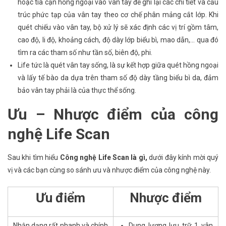
hoặc tia cận hồng ngoại vào vân tay để ghi lại các chi tiết và cấu
trúc phức tạp của vân tay theo cơ chế phân mảng cắt lớp. Khi
quét chiếu vào vân tay, bộ xử lý sẽ xác định các vị trí gồm tâm,
cao độ, li độ, khoảng cách, độ dày lớp biểu bì, mao dẫn,… qua đó
tìm ra các tham số như tần số, biên độ, phi.
Life tức là quét vân tay sống, là sự kết hợp giữa quét hồng ngoại
và lấy tế bào da dựa trên tham số độ dày tầng biểu bì da, đảm
bảo vân tay phải là của thực thể sống.
Ưu – Nhược điểm của công
nghệ Life Scan
Sau khi tìm hiểu
Công nghệ Life Scan là gì,
dưới đây kính mời quý
vị và các bạn cùng so sánh ưu và nhược điểm của công nghệ này.
Ưu điểm
Nhược điểm
Nhận dạng rất nhanh và chính
Dung lượng lưu trữ 1 vân