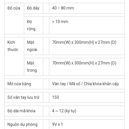
Đố cửa
Độ dày
40 – 80 mm
Độ
> 10 mm
rộng
Kích
Mặt
70mm(W) x 300mm(H) x 27mm (D)
thước
ngoài
Mặt
70mm(W) x 300mm(H) x 27mm (D)
trong
Mở cửa bằng
Vân tay / Mã số / Chìa khóa khẩn cấp
Số vân tay lưu trữ
150
Độ dài mã khóa
4 ~ 12 (ký tự)
Nguồn dự phòng
9V x 1