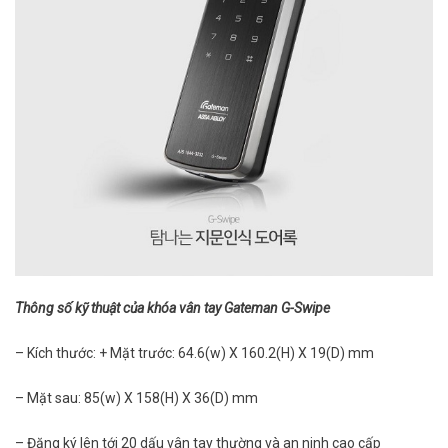
Thông số kỹ thuật của khóa vân tay Gateman G-Swipe
– Kích thước: + Mặt trước: 64.6(w) X 160.2(H) X 19(D) mm
– Mặt sau: 85(w) X 158(H) X 36(D) mm
– Đăng ký lên tới 20 dấu vân tay thường và an ninh cao cấp