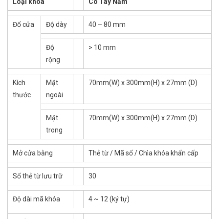
Loại khóa
Có Tay Nắm
Đố cửa
Độ dày
40 – 80 mm
Độ
> 10 mm
rộng
Kích
Mặt
70mm(W) x 300mm(H) x 27mm (D)
thước
ngoài
Mặt
70mm(W) x 300mm(H) x 27mm (D)
trong
Mở cửa bằng
Thẻ từ / Mã số / Chìa khóa khẩn cấp
Số thẻ từ lưu trữ
30
Độ dài mã khóa
4 ~ 12 (ký tự)