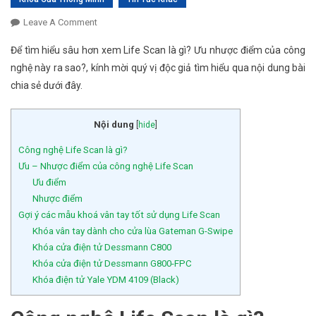
Leave A Comment
On Công Nghệ Life Scan Là Gì? Một Số Mẫu Khoá
Vân Tay Tốt Sử Dụng Life Scan
Để tìm hiểu sâu hơn xem Life Scan là gì? Ưu nhược điểm của công
nghệ này ra sao?, kính mời quý vị độc giả tìm hiểu qua nội dung bài
chia sẻ dưới đây.
Nội dung
[
hide
]
Công nghệ Life Scan là gì?
Ưu – Nhược điểm của công nghệ Life Scan
Ưu điểm
Nhược điểm
Gợi ý các mẫu khoá vân tay tốt sử dụng Life Scan
Khóa vân tay dành cho cửa lùa Gateman G-Swipe
Khóa cửa điện tử Dessmann C800
Khóa cửa điện tử Dessmann G800-FPC
Khóa điện tử Yale YDM 4109 (Black)