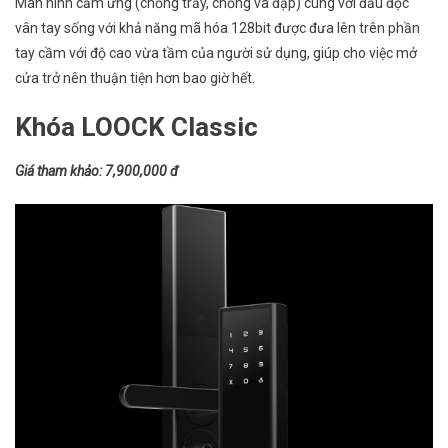
Màn hình cảm ứng (chống trầy, chống va đập) cùng với đầu đọc
vân tay sống với khả năng mã hóa 128bit được đưa lên trên phần
tay cầm với độ cao vừa tầm của người sử dụng, giúp cho việc mở
cửa trở nên thuận tiện hơn bao giờ hết.
Khóa LOOCK Classic
Giá tham khảo: 7,900,000 đ