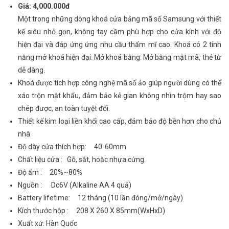
Giá: 4,000.000đ
Một trong những dòng khoá cửa bằng mã số Samsung với thiết
kế siêu nhỏ gọn, không tay cầm phù hợp cho cửa kính với độ
hiện đại và đáp ứng ứng nhu cầu thẩm mĩ cao. Khoá có 2 tính
năng mở khoá hiện đại. Mở khoá bằng: Mở bằng mật mã, thẻ từ
dễ dàng.
Khoá được tích hợp công nghệ mã số ảo giúp người dùng có thể
xáo trộn mật khẩu, đảm bảo kẻ gian không nhìn trộm hay sao
chép được, an toàn tuyệt đối.
Thiết kế kim loại liền khối cao cấp, đảm bảo độ bền hơn cho chủ
nhà
Độ dày cửa thích hợp: 40-60mm
Chất liệu cửa : Gỗ, sắt, hoặc nhựa cứng.
Độ ẩm : 20%~80%
Nguồn : Dc6V (Alkaline AA 4 quả)
Battery lifetime: 12 tháng (10 lần đóng/mở/ngày)
Kích thước hộp : 208 X 260 X 85mm(WxHxD)
Xuất xứ: Hàn Quốc