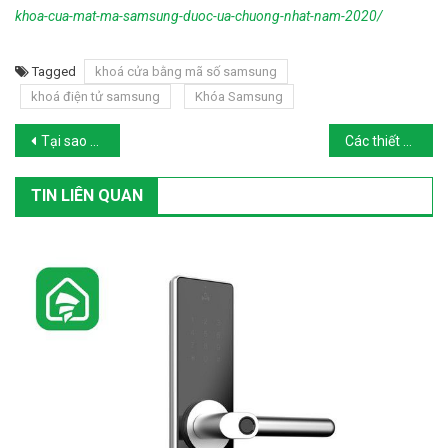
khoa-cua-mat-ma-samsung-duoc-ua-chuong-nhat-nam-2020/
Tagged
khoá cửa bằng mã số samsung
khoá điện tử samsung
Khóa Samsung
Post navigation
Tại sao khóa điện tử Samsung SHS-P718 lại được ưa chuộng đến thế?
Các thiết bị hỗ trợ Google Assistant nhất định phải có
TIN LIÊN QUAN