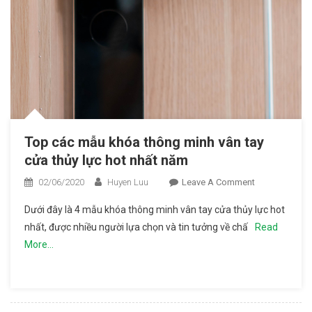
Top các mẫu khóa thông minh vân tay
cửa thủy lực hot nhất năm
02/06/2020
Huyen Luu
Leave A Comment
On Top
Các Mẫu
Dưới đây là 4 mẫu khóa thông minh vân tay cửa thủy lực hot
Khóa
nhất, được nhiều người lựa chọn và tin tưởng về chấ
Read
Thông
More…
Minh
Vân Tay
Cửa
Thủy Lực
Hot Nhất