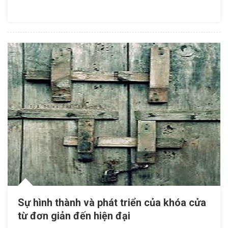
Khóa
Cửa Điện
Tử
Thông
Minh Tốt
Và Phù
Hợp
Sự hình thành và phát triển của khóa cửa
từ đơn giản đến hiện đại