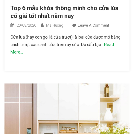
Top 6 mẫu khóa thông minh cho cửa lùa
có giá tốt nhất năm nay
20/08/2020
Ms Huong
Leave A Comment
On Top 6
Mẫu
Cửa lùa (hay còn gọi là cửa trượt) là loại cửa được mở bằng
Khóa
cách trượt các cánh cửa trên ray cửa. Do cấu tạo
Read
Thông
More…
Minh
Cho Cửa
Lùa Có
Giá Tốt
Nhất
Năm Nay