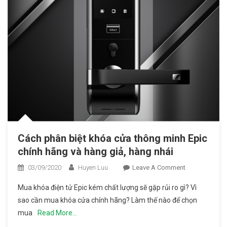
Cách phân biệt khóa cửa thông minh Epic
chính hãng và hàng giả, hàng nhái
03/09/2020
Huyen Luu
Leave A Comment
On Cách
Phân
Mua khóa điện tử Epic kém chất lượng sẽ gặp rủi ro gì? Vì
Biệt
sao cần mua khóa cửa chính hãng? Làm thế nào để chọn
Khóa
mua
Read More…
Cửa
Thông