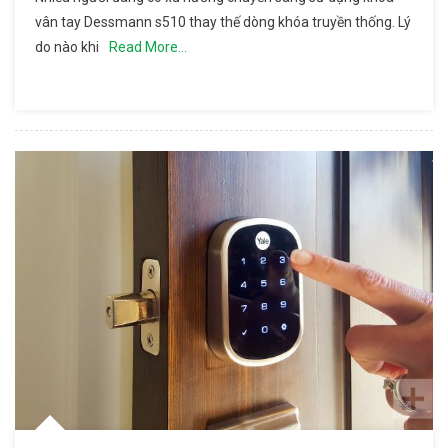
Nên Sử
vân tay Dessmann s510 thay thế dòng khóa truyền thống. Lý
Dụng
do nào khi
Read More…
Khóa Vân
Tay
Dessmann
S510?