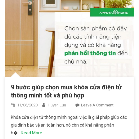
9 bước giúp chọn mua khóa cửa điện tử
thông minh tốt và phù hợp
11/06/2020
Huyen Luu
Leave A Comment
On 9
Bước
Khóa cửa điện tử thông minh ngoài việc là giải pháp giúp các
Giúp
gia đình bảo vệ an toàn hơn, nó còn có khả năng phản
Chọn
h�
Read More…
Mua