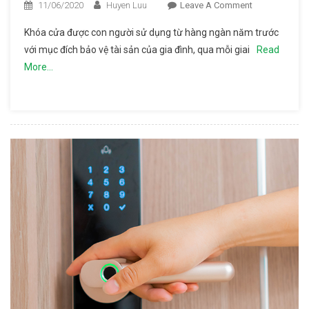
11/06/2020
Huyen Luu
Leave A Comment
On Sự
Hình
Khóa cửa được con người sử dụng từ hàng ngàn năm trước
Thành
với mục đích bảo vệ tài sản của gia đình, qua mỗi giai
Read
Và Phát
More…
Triển
Của
Khóa
Cửa Từ
Đơn Giản
Đến Hiện
Đại