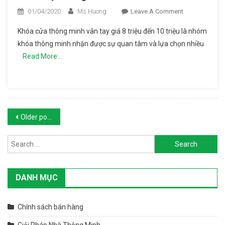
01/04/2020
Ms Huong
Leave A Comment
On Top 5
Khóa
Khóa cửa thông minh vân tay giá 8 triệu đến 10 triệu là nhóm
Cửa
khóa thông minh nhận được sự quan tâm và lựa chọn nhiều
Thông
Read More…
Minh Vân
Tay Giá 8
– 10
Triệu
Đáng
Posts navigation
Mua
Older posts
Nhất
Search for:
DANH MỤC
Chính sách bán hàng