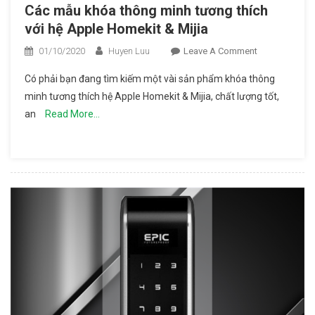
Các mẫu khóa thông minh tương thích
với hệ Apple Homekit & Mijia
01/10/2020
Huyen Luu
Leave A Comment
On Các
Mẫu
Có phải bạn đang tìm kiếm một vài sản phẩm khóa thông
Khóa
minh tương thích hệ Apple Homekit & Mijia, chất lượng tốt,
Thông
an
Read More…
Minh
Tương
Thích Với
Hệ
Apple
Homekit
& Mijia