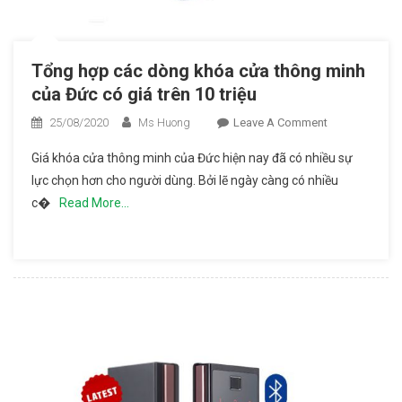
Tổng hợp các dòng khóa cửa thông minh
của Đức có giá trên 10 triệu
25/08/2020
Ms Huong
Leave A Comment
On Tổng
Hợp Các
Giá khóa cửa thông minh của Đức hiện nay đã có nhiều sự
Dòng
lực chọn hơn cho người dùng. Bởi lẽ ngày càng có nhiều
Khóa
c�
Read More…
Cửa
Thông
Minh Của
Đức Có
Giá Trên
10 Triệu